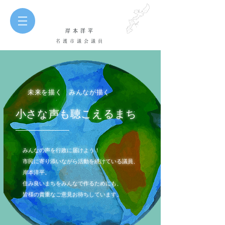
岸本洋平
名護市議会議員
未来を描く みんなが描く
小さな声も聴こえるまち
みんなの声を行政に届けよう！
市民に寄り添いながら活動を続けている議員、
岸本洋平。
住み良いまちをみんなで作るためにも、
皆様の貴重なご意見お待ちしています。