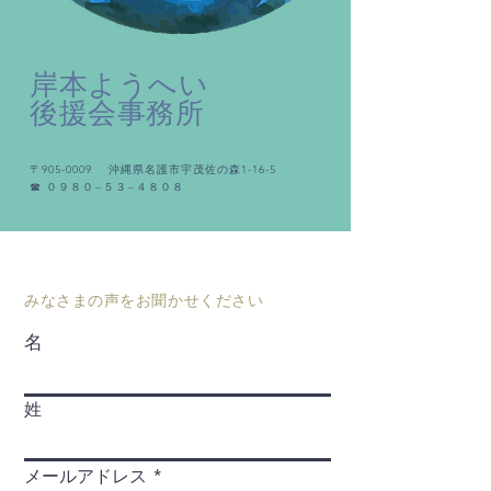
岸本ようへい
後援会事務所
〒905-0009 沖縄県名護市宇茂佐の森1-16-5
​☎︎ ０９８０−５３−４８０８
みなさまの声をお聞かせください
名
姓
メールアドレス